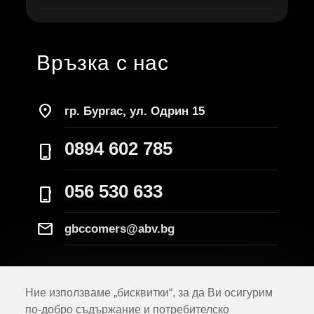
Връзка с нас
location_on
гр. Бургас, ул. Одрин 15
0894 602 785
phone_iphone
056 530 633
phone_iphone
Mail
gbccomers@abv.bg
Ние използваме „бисквитки“, за да Ви осигурим
по-добро съдържание и потребителско