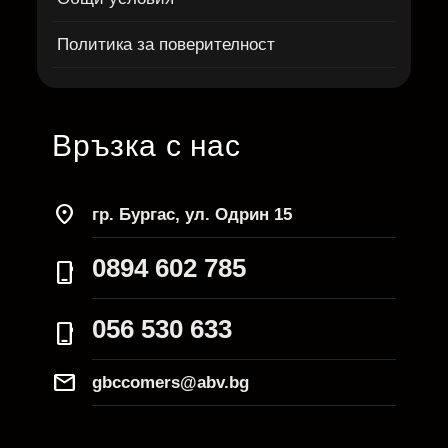
Политика за поверителност
Връзка с нас
location_on
гр. Бургас, ул. Одрин 15
0894 602 785
phone_iphone
056 530 633
phone_iphone
Mail
gbccomers@abv.bg