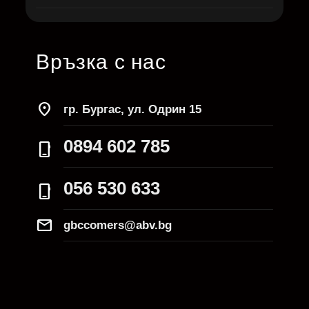
Връзка с нас
location_on
гр. Бургас, ул. Одрин 15
0894 602 785
phone_iphone
056 530 633
phone_iphone
Mail
gbccomers@abv.bg