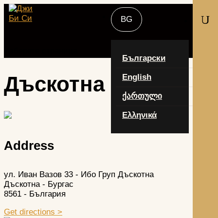
U
Изберете страница
Български
Дъскотна
English
ქართული
Ελληνικά
Address
ул. Иван Вазов 33 - Ибо Груп Дъскотна
Дъскотна - Бургас
8561 - България
Get directions >