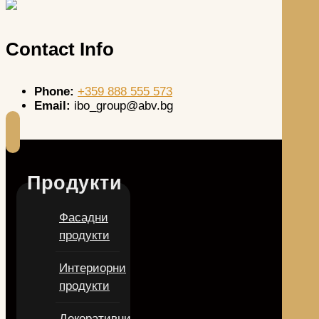
Contact Info
Phone:
+359 888 555 573
Email:
ibo_group@abv.bg
Продукти
Фасадни
продукти
Интериорни
продукти
Декоративни