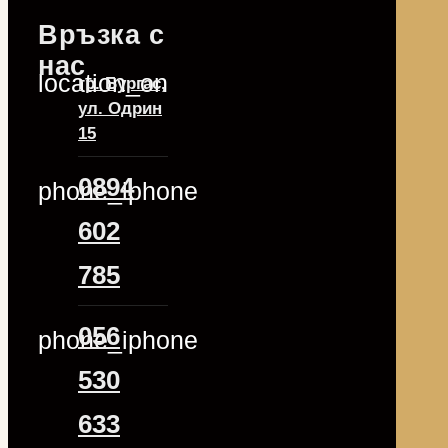
Връзка с
нас
location_on
гр. Бургас,
ул. Одрин
15
0894
phone_iphone
602
785
056
phone_iphone
530
633