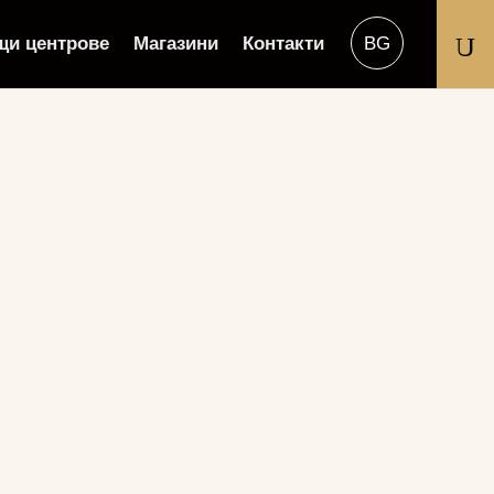
U
щи центрове
Магазини
Контакти