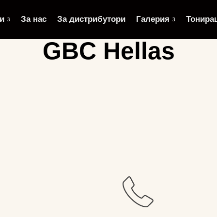
и
За нас
За дистрибутори
Галерия
Тонира
GBC Hellas