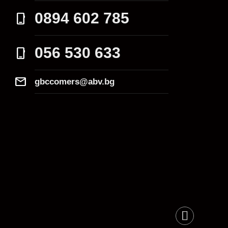
0894 602 785
phone_iphone
056 530 633
phone_iphone
Mail
gbccomers@abv.bg