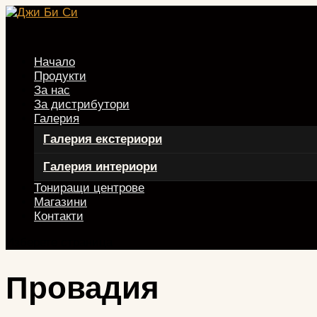
Начало
Продукти
За нас
За дистрибутори
Галерия
Галерия екстериори
Галерия интериори
Тониращи центрове
Магазини
Контакти
Изберете страница
Провадия