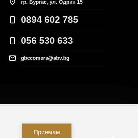
location_on
гр. Бургас, ул. Одрин 15
0894 602 785
phone_iphone
056 530 633
phone_iphone
Mail
gbccomers@abv.bg
Приемам