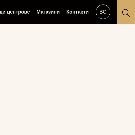
щи центрове
Магазини
Контакти
U