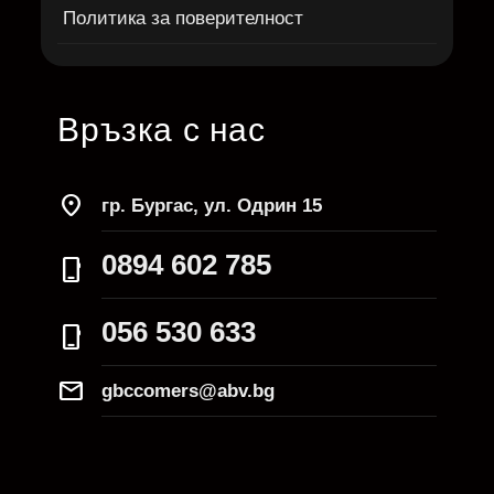
Политика за поверителност
Връзка с нас
location_on
гр. Бургас, ул. Одрин 15
0894 602 785
phone_iphone
056 530 633
phone_iphone
Mail
gbccomers@abv.bg