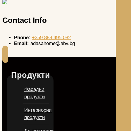
Contact Info
Phone:
+359 888 495 082
Email:
adasahome@abv.bg
Продукти
Фасадни
продукти
Интериорни
продукти
Декоративни