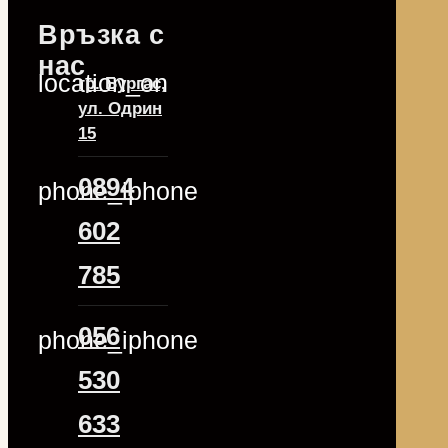
Връзка с
нас
location_on
гр. Бургас,
ул. Одрин
15
0894
phone_iphone
602
785
056
phone_iphone
530
633