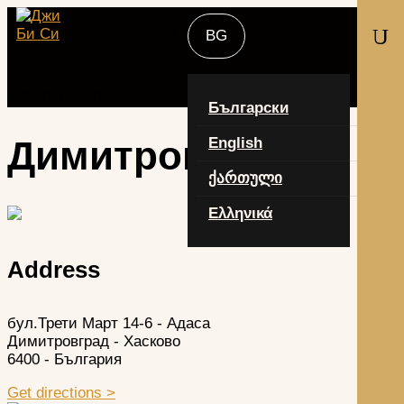
U
Изберете страница
Български
Димитровград
English
ქართული
Ελληνικά
Address
бул.Трети Март 14-6 - Адаса
Димитровград - Хасково
6400 - България
Get directions >