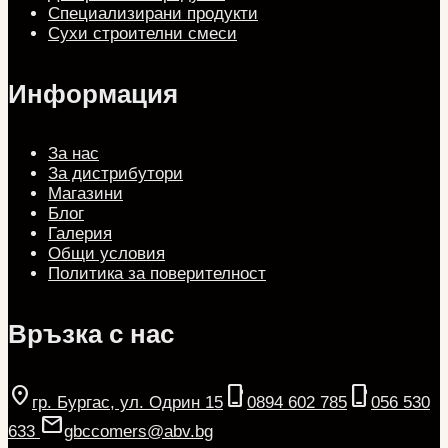
Специализирани продукти
Сухи строителни смеси
Информация
За нас
За дистрибутори
Магазини
Блог
Галерия
Общи условия
Политика за поверителност
Връзка с нас
location_on
phone_iphone
phone_iphone
гр. Бургас, ул. Одрин 15
0894 602 785
056 530
Mail
633
gbccomers@abv.bg