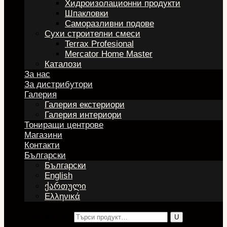
Хидроизолационни продукти
Шпакловки
Саморазливни подове
Сухи строителни смеси
Terrax Profesional
Mercator Home Master
Каталози
За нас
За дистрибутори
Галерия
Галерия екстериори
Галерия интериори
Тониращи центрове
Магазини
Контакти
Български
Български
English
ქართული
Ελληνικά
U
Търсене за: