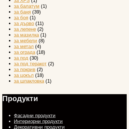
за XPS
(1)
за балатум
(1)
за баня
(39)
за боя
(1)
за дърво
(11)
за лепене
(2)
за мазилка
(1)
за мебели
(8)
за метал
(4)
за ограда
(18)
за под
(30)
за под теракот
(2)
за покрив
(2)
за цокъл
(18)
за шпакловка
(1)
Продукти
Фасадни продукти
Интериорни продукти
Декоративни продукти