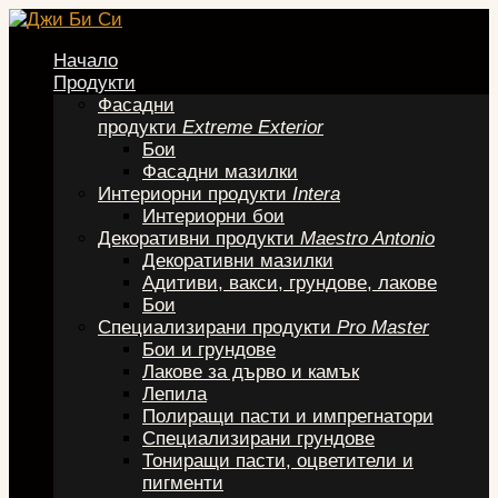
Начало
Продукти
Фасадни
продукти
Extreme Exterior
Бои
Фасадни мазилки
Интериорни продукти
Intera
Интериорни бои
Декоративни продукти
Maestro Antonio
Декоративни мазилки
Адитиви, вакси, грундове, лакове
Бои
Специализирани продукти
Pro Master
Бои и грундове
Лакове за дърво и камък
Лепила
Полиращи пасти и импрегнатори
Специализирани грундове
Тониращи пасти, оцветители и
пигменти