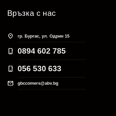
Връзка с нас
location_on
гр. Бургас, ул. Одрин 15
0894 602 785
phone_iphone
056 530 633
phone_iphone
Mail
gbccomers@abv.bg