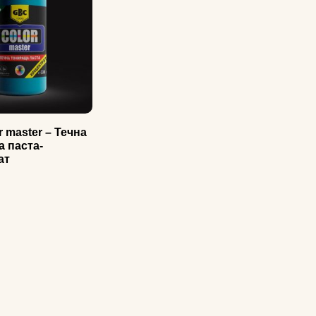
 master – Течна
 паста-
ат