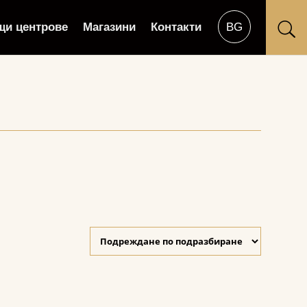
щи центрове
Магазини
Контакти
U