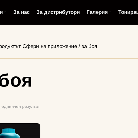
и
За нас
За дистрибутори
Галерия
Тонира
родуктът Сфери на приложение / за боя
 боя
 единичен резултат